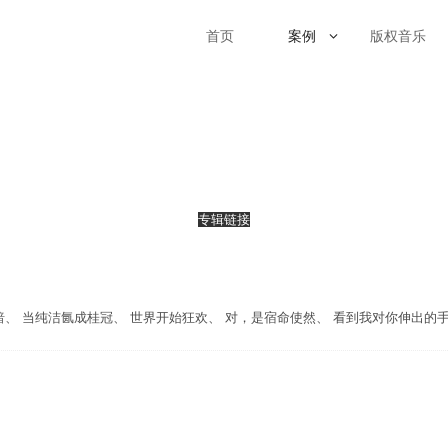
首页
案例
版权音乐
专辑链接
、 当纯洁氤成桂冠、 世界开始狂欢、 对，是宿命使然、 看到我对你伸出的手