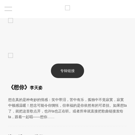
专辑链接
《想你》
李天姿
想念真的是种奇妙的情感：笑中带泪，苦中有乐，孤独中不觉寂寞，寂寞
中顿感温暖！想念可能令你惆怅，但幸福的是你依然有的可牵挂。如果想ta
了，就把这首歌点开，也许ta也正在听。或者所幸就直接把歌曲链接发给
ta，跟着一起唱——想你……