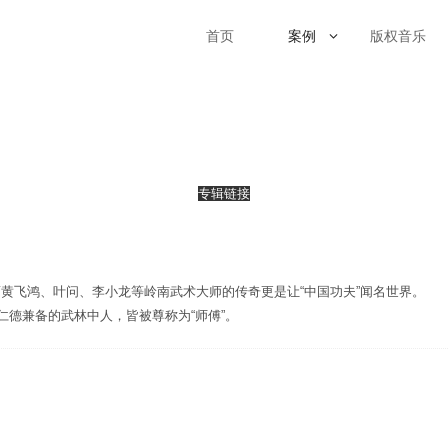
首页
案例
版权音乐
专辑链接
黄飞鸿、叶问、李小龙等岭南武术大师的传奇更是让“中国功夫”闻名世界。
仁德兼备的武林中人，皆被尊称为“师傅”。