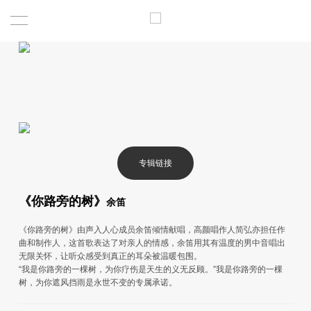
专辑链接
《你路旁的树》
余笛
《你路旁的树》由声入人心成员余笛倾情献唱，高颜唱作人简弘亦担任作
曲和制作人，这首歌表达了对亲人的情感，余笛用其有温度的男中音唱出
无限关怀，让听众感受到真正的耳朵被温暖包围。
“我是你路旁的一棵树，为你疗伤是天生的义无反顾。”我是你路旁的一棵
树，为你遮风挡雨是永世不变的专属承诺。