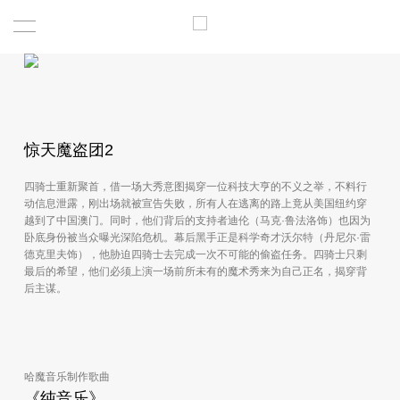
惊天魔盗团2
四骑士重新聚首，借一场大秀意图揭穿一位科技大亨的不义之举，不料行
动信息泄露，刚出场就被宣告失败，所有人在逃离的路上竟从美国纽约穿
越到了中国澳门。同时，他们背后的支持者迪伦（马克·鲁法洛饰）也因为
卧底身份被当众曝光深陷危机。幕后黑手正是科学奇才沃尔特（丹尼尔·雷
德克里夫饰），他胁迫四骑士去完成一次不可能的偷盗任务。四骑士只剩
最后的希望，他们必须上演一场前所未有的魔术秀来为自己正名，揭穿背
后主谋。
哈魔音乐制作歌曲
《纯音乐》